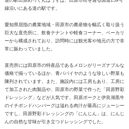
す！野菜や農水産加工品を買えるだけでなく、田原市発祥
の「かつさと」のカツ丼なども楽しめます。
道の駅田原めっくんはうすのWebサイトはこちら↓
めっくんはうす | 【公式】道の駅 田原めっくんは
うす・あかばねロコステーション・伊良湖クリス
タルポルト
【公式】道の駅 田原めっくんはうすのホームページです。
渥美半島の観光と産業の情報ステーション。渥美半島への
行き帰りでのご休憩やお食事、お買い物など。
tahara-michinoeki.com
⇒
愛知県の道の駅一覧へ戻る
0