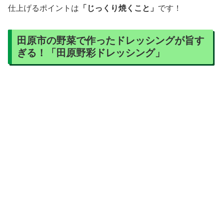
「田原野彩ドレッシング」
は、田原めっくんはうすの大人
気商品です。「野彩
ドレッシング」という名前の
（やさい）
通り、野菜を使用した彩り豊かなドレッシングです。
赤ワインのごとき濃密な赤味のビーツドレッシングや、ほ
んのりと橙色のにんじんドレッシングなど、様々なバリエ
ーションが揃い、売り場を鮮やかに彩っています。さらに
言うとその鮮やかな色も、着色料ではなく野菜本来の色素
で発色させています。
元は田原産の規格外野菜を活用したものであり、野菜の収
穫時期に合わせて持ち込まれる規格外品から作られている
2
ので、ラインナップは季節ごとに異なっています
。
今回はにんじんドレッシングを購入したのですが…。この
ドレッシング、素晴らしいのは彩りだけではありません。