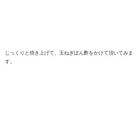
まって！なにこの肉汁！！
一口分に切り分けようとして、驚きました。切ったそばか
ら肉汁がドゥルドゥルに溢れ出してくるのです。
このあふれ出る肉汁が示す通り、非常にジューシーなハン
バーグです。所々に粗挽きの食感を残しており、噛みしめ
るごとに肉の旨味と食感の双方を強く感じられます。ハン
バーグに練り込まれた玉ねぎの甘味も良い仕事をしていま
す。
このハンバーグは旨すぎましたね…。肉汁ドゥルドゥルに
仕上げるポイントは
「じっくり焼くこと」
です！