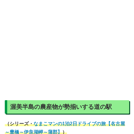
渥美半島の農産物が勢揃いする道の駅
（シリーズ・
なまこマンの1泊2日ドライブの旅【名古屋
～豊橋～伊良湖岬～蒲郡】
）