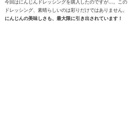
まって…。これ、すごくレベル高
くないか！？にんじんがそのまん
ま、美味しいドレッシングになっ
てるよ！！
一口食べて、とても驚きました。
野菜で作ることで、色合
いのみならず、味わいや香りにも野菜が活きているので
す。
酢がしっかりと効いていてきゅんと酸っぱいのですが、酸
味の奥に、さながらにんじんグラッセのごときにんじんの
甘味がマイルドに広がります。ほのかに香るニンニクも、