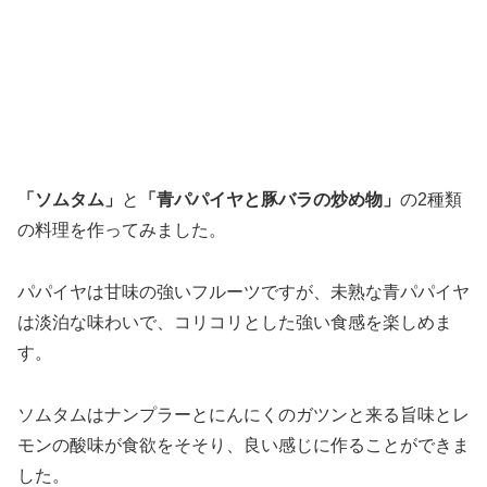
青パパイヤと豚バラの炒め物は、
食べようとすると豚バラ
肉がボロボロにほぐれてしまいました！
パパイン酵素の強
烈さにとても驚きました。こりゃあ確かに素手で触ったら
手荒れするかも… 豚バラ肉が溶けたことで、味付けの調
味料が豚バラ肉の旨味と強烈に一体化して、それが炒めた
青パパイヤによく絡みます。豚バラ肉が、肉味のソースみ
たいになってしまいました。なお、青パパイヤは炒めても
食感が強いままでした。
青パパイヤは面白い食材ですね。また手に取る機会があれ
ば、さらなるアレンジに挑戦してみたいです。
道の駅 田原めっくんはうす まとめ
道の駅田原めっくんはうすは、田原市街を通る国道259号
線沿いにある道の駅です。