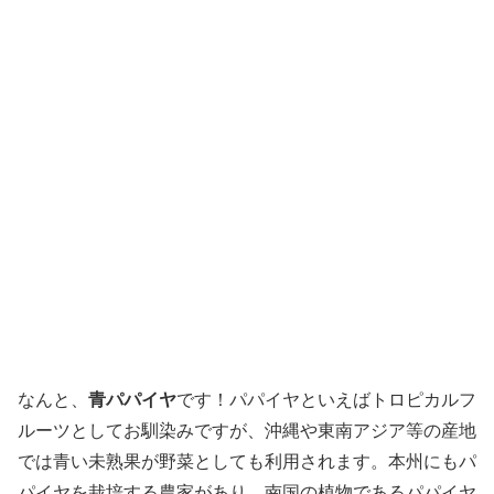
パパイヤを収穫することはできるので、トマトやなすのよ
うな一年草の野菜と同じ感覚で栽培されているのだとか。
今回購入した青パパイヤも、もちろん田原産です。
野菜としてのパパイヤに非常に興味はありましたが、手に
入れる機会がほとんど無かったんですよね！なので好奇心
のまま購入しました。初めての食材なので扱い方を調べて
みると
「アクが強いのでしっかりと水にさらす必要があ
る」「タンパク質分解酵素
が強いので、素手で
（パパイン）
触ると肌荒れの可能性がある」
といった情報がヒットしま
した。