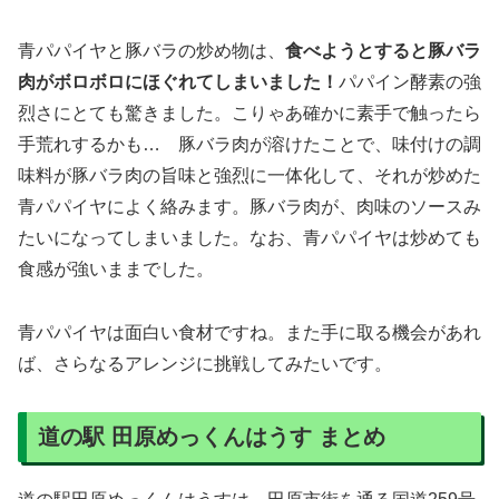
愛知県屈指の農業地域・田原市の農産物を幅広く取り扱う
巨大な直売所に、飲食テナントや軽食コーナー、ベーカリ
ーから構成されており、訪問時には観光客や地元の方で非
常に賑わっていました。
直売所には田原市の特産品であるメロンがリーズナブルな
価格で揃っているほか、青パパイヤのような珍しい野菜も
陳列されています。また、施設内には工房もあり、工房に
て加工された肉製品や、田原市の野菜で作った「田原野彩
ドレッシング」などが人気です。田原ポークと伊良湖黒牛
のイチポンドハンバーグは溢れる肉汁が最高にジューシー
ですし、田原野彩ドレッシングの「にんじん」は、にんじ
んの自然な甘味が引き立つドレッシングでした。
田原市の農産物や食をあらゆる形で満喫できる道の駅で