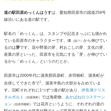
道の駅田原めっくんはうす
は、愛知県田原市の国道259号
線沿いにある道の駅です。
駅名の「めっくん」は、スタンプや記念きっぷにも描かれ
ている田原市のキャラクターです。体
から伸びてい
（顔？）
るのは
芽
です。花や野菜の芽、村おこしの芽、文化の芽、
産業の芽といった、田原市を元気にする「芽」が伸びてい
るから「めっくん」というのだとか。
田原市は2000年代に渥美郡田原町、赤羽根町、渥美町が
1
合併してできた市で
、渥美半島の大部分を占めていま
す。旧町それぞれに1つずつ道の駅があり、
伊良湖クリス
タルポルト
では海産物、
あかばねロコステーシ
（旧渥美町）
ョン
では花卉というように、それぞれの道の
（旧赤羽根町）
駅がそれぞれの得意分野でもって田原市の魅力を余すこと