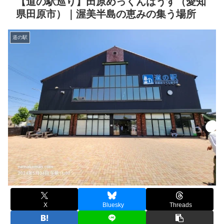
【道の駅巡り】田原めっくんはうす（愛知
県田原市）｜渥美半島の恵みの集う場所
道の駅
X
Bluesky
Threads