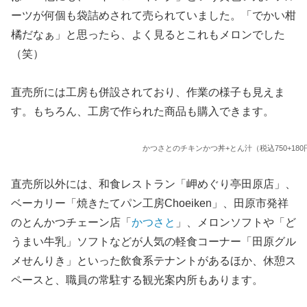
ーツが何個も袋詰めされて売られていました。「でかい柑
橘だなぁ」と思ったら、よく見るとこれもメロンでした
（笑）
直売所には工房も併設されており、作業の様子も見えま
す。もちろん、工房で作られた商品も購入できます。
かつさとのチキンかつ丼+とん汁（税込750+180
直売所以外には、和食レストラン「岬めぐり亭田原店」、
ベーカリー「焼きたてパン工房Choeiken」、田原市発祥
のとんかつチェーン店「
かつさと
」、メロンソフトや「ど
うまい牛乳」ソフトなどが人気の軽食コーナー「田原グル
メせんりき」といった飲食系テナントがあるほか、休憩ス
ペースと、職員の常駐する観光案内所もあります。