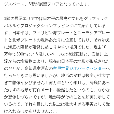
ジスペース、3階が展望フロアとなっています。
1階の展示エリアでは日本平の歴史や文化をグラフィック
パネルやプロジェクションマッピングにて紹介していま
す。日本平は、フィリピン海プレートとユーラシアプレー
トと北米プレートの境界あたりに位置しており、それゆえ
に海底の隆起が活発に起こりやすい場所でした。過去10
万年で300mという激しいペースの地殻変動と、安倍川上
流からの堆積物により、現在の日本平の地形が形成された
のだとか。高知県室戸市の
室戸世界ジオパークセンター
へ
行ったときにも思いましたが、地形の変動は数字が壮大す
ぎて想像が及びません！何万年という年月も、海底にあっ
たはずの地形が何百メートル隆起したというのも、なかな
か想像しづらいですが、地形等がそのことを如実に示して
いるので、それを目にした以上は壮大すぎる事実として受
け入れるほかありませんよ…