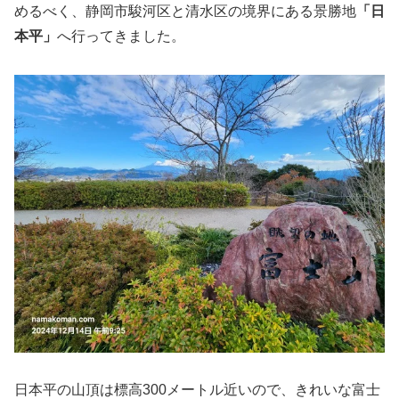
めるべく、静岡市駿河区と清水区の境界にある景勝地
「日
本平」
へ行ってきました。
日本平の山頂は標高300メートル近いので、きれいな富士