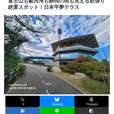
富士山も駿河湾も静岡の街も見える欲張り
絶景スポット！日本平夢テラス
観光
X
Bluesky
Threads