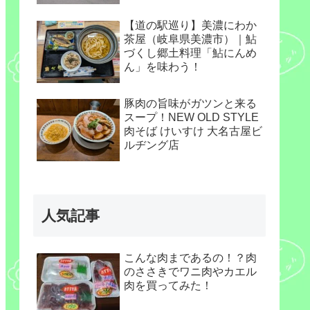
【道の駅巡り】美濃にわか
茶屋（岐阜県美濃市）｜鮎
づくし郷土料理「鮎にんめ
ん」を味わう！
豚肉の旨味がガツンと来る
スープ！NEW OLD STYLE
肉そば けいすけ 大名古屋ビ
ルヂング店
人気記事
こんな肉まであるの！？肉
のささきでワニ肉やカエル
肉を買ってみた！