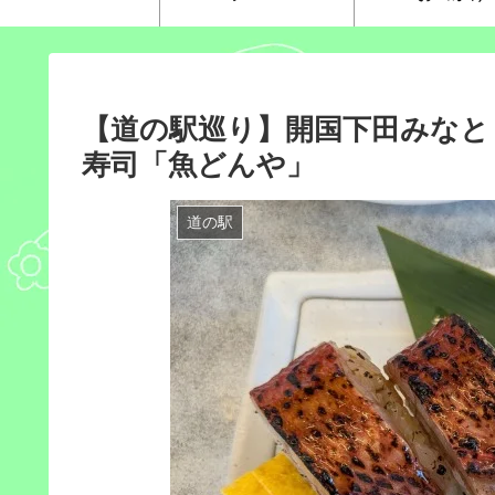
【道の駅巡り】開国下田みなと
寿司「魚どんや」
道の駅