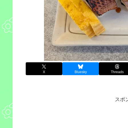
X
Bluesky
Threads
スポ