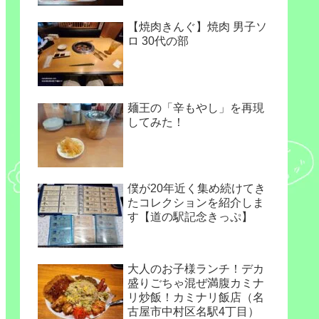
【焼肉きんぐ】焼肉 男子ソ
ロ 30代の部
麺王の「辛もやし」を再現
してみた！
僕が20年近く集め続けてき
たコレクションを紹介しま
す【道の駅記念きっぷ】
大人のお子様ランチ！デカ
盛りごちゃ混ぜ満腹カミナ
リ炒飯！カミナリ飯店（名
古屋市中村区名駅4丁目）