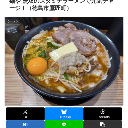
麺や 無双のスタミナラーメンで元気チャ
ージ！（徳島市鷹匠町）
ラーメン
X
Bluesky
Threads