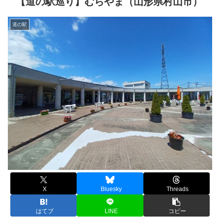
【道の駅巡り】むらやま（山形県村山市）
道の駅
X
Bluesky
Threads
はてブ
LINE
コピー