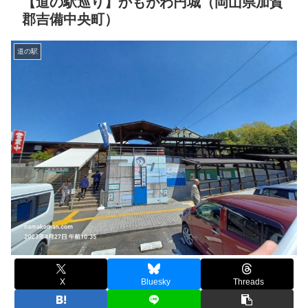
【道の駅巡り】かもがわ円城（岡山県加賀
郡吉備中央町）
道の駅
X
Bluesky
Threads