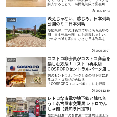
購入することで、時間無制限で滞在可能
なシステムです。電源やWi-Fi環境も整っ
2025.12.24
ているので、時間つぶしやリモートワー
ク、勉強などに便利に活用できます！
映えじゃない、感じろ。日本列島
街歩き
公園のミニ日本列島
愛知県豊川市の埋め立て地にある緑地公
園「日本列島公園」にお邪魔しました。
その名の通り園内に小さな日本列島を再
現した庭園です。リアルなミニ日本列島
を写真に収めるのではなく、散策しなが
2025.05.07
らミニ日本列島を感じ取る。それが日本
列島公園の楽しみ方です。
コストコ非会員がコストコ商品を
街歩き
楽しむ方法！コストコ再販店
COSPOPOセントラルパーク店/
栄 森の地下街店
栄のセントラルパークと森の地下街にあ
るコストコ商品の再販店
「COSPOPO（コスポポ）」にお邪魔し
ました。大容量のコストコ商品を、利用
2024.12.30
しやすいサイズで再販しています。セン
トラルパーク店にはイートインがあり、
レトロな市電や地下鉄と触れ合
街歩き
ホットドッグ等を食べられます。
う！名古屋市交通局 レトロでん
しゃ館（愛知県日進市）
愛知県日進市の名古屋市交通局日進工場