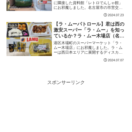
に隣接した資料館「レトロでんしゃ館」
にお邪魔しました。名古屋市の市営交通
の資料と共に、昭和49年まで名古屋市内
2024.07.23
に路線網を張り巡らせていた市電の車両
や、地下鉄東山線の黄色い旧型車両の実
【ラ・ムーパトロール】君は西の
街歩き
物が展示されています！
激安スーパー「ラ・ムー」を知っ
ているか？ラ・ムー木場店（名古
屋市港区木場町）
港区木場町のスーパーマーケット「ラ・
ムー木場店」にお邪魔しました。ラ・ム
ーは西日本エリアに展開するディスカウ
ントスーパーで、激安のプライベートブ
2024.07.07
ランド「ディープライス」や惣菜が揃っ
ています。そんなラ・ムーの気になるも
のを色々購入しました！
スポンサーリンク