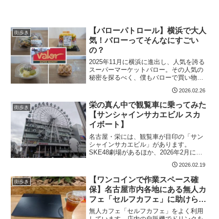
【バローパトロール】横浜で大人
街歩き
気！バローってそんなにすごい
の？
2025年11月に横浜に進出し、人気を誇る
スーパーマーケットバロー。その人気の
秘密を探るべく、僕もバローで買い物を
してみました。青果や魚介といった生鮮
2026.02.26
食品の品揃えと、惣菜やベーカリーの美
味しさが印象的でした！
栄の真ん中で観覧車に乗ってみた
街歩き
【サンシャインサカエビル スカ
イボート】
名古屋・栄には、観覧車が目印の「サン
シャインサカエビル」があります。
SKE48劇場があるほか、2026年2月には
ヨドバシカメラが松坂屋から移転してき
2026.02.19
ました。ヨドバシのキャンペーンで観覧
車に無料乗車できたので、初めて乗って
【ワンコインで作業スペース確
街歩き
みました！
保】名古屋市内各地にある無人カ
フェ「セルフカフェ」に助けられ
ています
無人カフェ「セルフカフェ」をよく利用
しています。店内の自販機でドリンクを