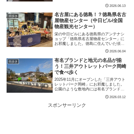
屋堂店」があります。Wi-Fi完備なうえ、
2026.06.13
電源も利用可能で、深夜営業もしていま
す！
名古屋にある徳島！？徳島県名古
街歩き
屋物産センター（中日ビル/全国
物産観光センター）
栄の中日ビルにある徳島県のアンテナシ
ョップ「徳島県名古屋物産センター」に
お邪魔しました。徳島に住んでいた頃を
懐かしみつつ、すだちや鳴門のわかめ、
2026.06.04
大野海苔などの徳島名物を購入しまし
た。中部徳島県人会主催の「阿波おどり
有名ブランドと地元の名品が揃
街歩き
教室」にも参加しました。
う！三井アウトレットパーク岡崎
で食べ歩く
2025年11月にオープンした「三井アウト
レットパーク岡崎」にお邪魔しました。
公園のような敷地内には有名ブランドの
店舗のほか、愛知の人気店が集まりま
2026.03.12
す。岡崎市の人気店「暴れん坊チキン」
のからあげと、「ダカフェ」のフルーツ
スポンサーリンク
サンドを頂きました！