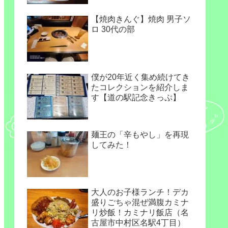
【焼肉きんぐ】焼肉 男子ソ
ロ 30代の部
僕が20年近く集め続けてき
たコレクションを紹介しま
す【道の駅記念きっぷ】
麺王の「辛もやし」を再現
してみた！
大人のお子様ランチ！デカ
盛りごちゃ混ぜ満腹カミナ
リ炒飯！カミナリ飯店（名
古屋市中村区名駅4丁目）