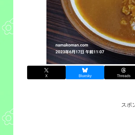
X
Bluesky
Threads
スポ