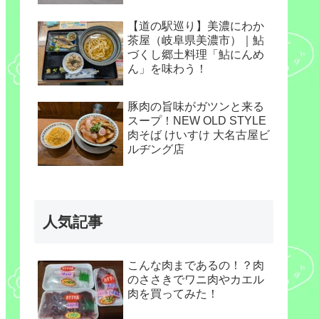
【道の駅巡り】美濃にわか
茶屋（岐阜県美濃市）｜鮎
づくし郷土料理「鮎にんめ
ん」を味わう！
豚肉の旨味がガツンと来る
スープ！NEW OLD STYLE
肉そば けいすけ 大名古屋ビ
ルヂング店
人気記事
こんな肉まであるの！？肉
のささきでワニ肉やカエル
肉を買ってみた！