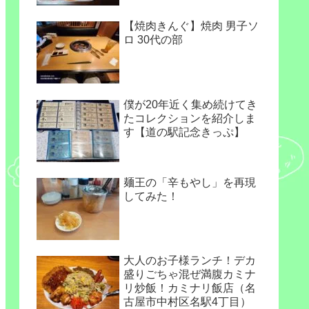
【焼肉きんぐ】焼肉 男子ソ
ロ 30代の部
僕が20年近く集め続けてき
たコレクションを紹介しま
す【道の駅記念きっぷ】
麺王の「辛もやし」を再現
してみた！
大人のお子様ランチ！デカ
盛りごちゃ混ぜ満腹カミナ
リ炒飯！カミナリ飯店（名
古屋市中村区名駅4丁目）