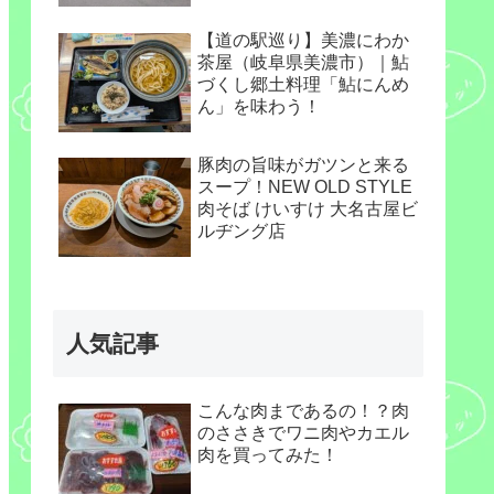
【道の駅巡り】美濃にわか
茶屋（岐阜県美濃市）｜鮎
づくし郷土料理「鮎にんめ
ん」を味わう！
豚肉の旨味がガツンと来る
スープ！NEW OLD STYLE
肉そば けいすけ 大名古屋ビ
ルヂング店
人気記事
こんな肉まであるの！？肉
のささきでワニ肉やカエル
肉を買ってみた！