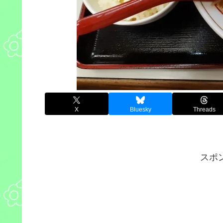
X
Bluesky
Threads
スポ