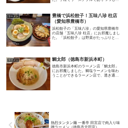
本格的で美味しい中華料理の数々を楽し
めます。子供の頃から好きだった「バー
ミヤンラーメン」「チャーハン」「本格
豊橋で浜松餃子！五味八珍 柱店
ラーメン
焼餃子」を頂きました！
（愛知県豊橋市）
浜松餃子の「五味八珍」の愛知県豊橋市
の店舗「五味八珍 柱店」にお邪魔しまし
た。「浜松餃子」は野菜がたっぷりと入
っていて、にんにくのパンチもガツンと
来る、食べ応えのある餃子です！「チャ
ーシューめん」は魚介の旨味の効いたス
ープが美味しいです。
鯛太郎（徳島市新浜本町）
ラーメン
徳島市新浜本町のラーメン店「鯛太郎」
にお邪魔しました。鯛塩ラーメンを味わ
うことができるラーメン店で、透き通っ
たスープには鯛の旨味がしっかりと、そ
れでいて優しく出ています。麺もぷりぷ
りです！
熱烈タンタン麺 一番亭 田宮店で肉入り味
噌ラーメン（徳島市北田宮）