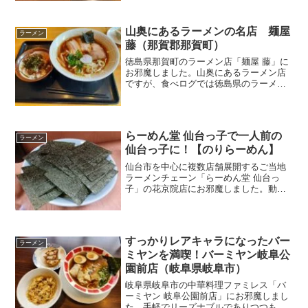
化しています。あっさりとした和風豚
骨、スガキヤの味「白ラーメン」と、辛
い「赤ラーメン」を頂きました！
山奥にあるラーメンの名店 麺屋
ラーメン
藤（那賀郡那賀町）
徳島県那賀町のラーメン店「麺屋 藤」に
お邪魔しました。山奥にあるラーメン店
ですが、食べログでは徳島県のラーメン
店でナンバー1の人気を誇っているのだと
か。徳島ラーメンとは異なる、創作ラー
メンの数々を楽しむことができます！
らーめん堂 仙台っ子で一人前の
ラーメン
仙台っ子に！【のりらーめん】
仙台市を中心に複数店舗展開するご当地
ラーメンチェーン「らーめん堂 仙台っ
子」の花京院店にお邪魔しました。動物
や野菜等の旨味が溶け込む味わい深いス
ープや食感の良い麺は好みに応じてカス
タマイズ可能です。「海苔ラーメン」は
衝撃的なビジュアルです！
すっかりレアキャラになったバー
ラーメン
ミヤンを満喫！バーミヤン岐阜公
園前店（岐阜県岐阜市）
岐阜県岐阜市の中華料理ファミレス「バ
ーミヤン 岐阜公園前店」にお邪魔しまし
た。手軽でリーズナブルでありつつも、