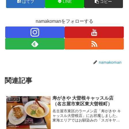
はてブ
LINE
コピー
namakomanをフォローする
namakoman
関連記事
寿がきや 大曽根キャッスル店
ラーメン
（名古屋市東区東大曽根町）
名古屋市東区のラーメン店「寿がきや キ
ャッスル大曽根店」にお邪魔しました。
東海エリアではお馴染みの「スガキヤ」
の店舗ブランドの一つで、ラーメンに特