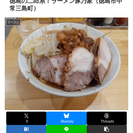
徳島の二郎系！ラーメン豚乃家（徳島市中
常三島町）
ラーメン
X
Bluesky
Threads