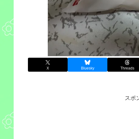
X
Bluesky
Threads
スポ