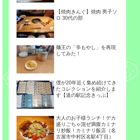
【焼肉きんぐ】焼肉 男子ソ
ロ 30代の部
麺王の「辛もやし」を再現
してみた！
僕が20年近く集め続けてき
たコレクションを紹介しま
す【道の駅記念きっぷ】
大人のお子様ランチ！デカ
盛りごちゃ混ぜ満腹カミナ
リ炒飯！カミナリ飯店（名
古屋市中村区名駅4丁目）