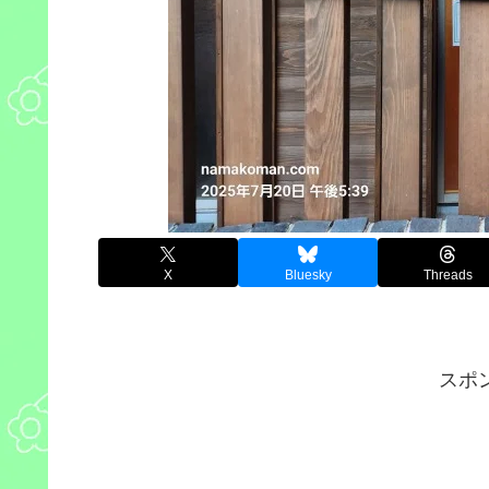
X
Bluesky
Threads
スポ