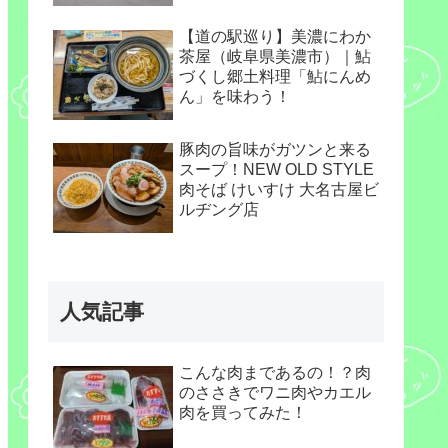
【道の駅巡り】美濃にわか
茶屋（岐阜県美濃市）｜鮎
づくし郷土料理「鮎にんめ
ん」を味わう！
豚肉の旨味がガツンと来る
スープ！NEW OLD STYLE
肉そば けいすけ 大名古屋ビ
ルヂング店
人気記事
こんな肉まであるの！？肉
のささきでワニ肉やカエル
肉を買ってみた！