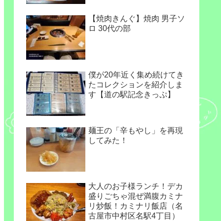
【焼肉きんぐ】焼肉 男子ソ
ロ 30代の部
僕が20年近く集め続けてき
たコレクションを紹介しま
す【道の駅記念きっぷ】
麺王の「辛もやし」を再現
してみた！
大人のお子様ランチ！デカ
盛りごちゃ混ぜ満腹カミナ
リ炒飯！カミナリ飯店（名
古屋市中村区名駅4丁目）