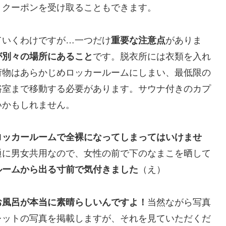
きクーポンを受け取ることもできます。
ていくわけですが…一つだけ
重要な注意点
がありま
が別々の場所にあること
です。脱衣所には衣類を入れ
荷物はあらかじめロッカールームにしまい、最低限の
浴室まで移動する必要があります。サウナ付きのカプ
いかもしれません。
ロッカールームで全裸になってしまってはいけませ
通に男女共用なので、女性の前で下のなまこを晒して
ルームから出る寸前で気付きました
（え）
お風呂が本当に素晴らしいんですよ！
当然ながら写真
レットの写真を掲載しますが、それを見ていただくだ