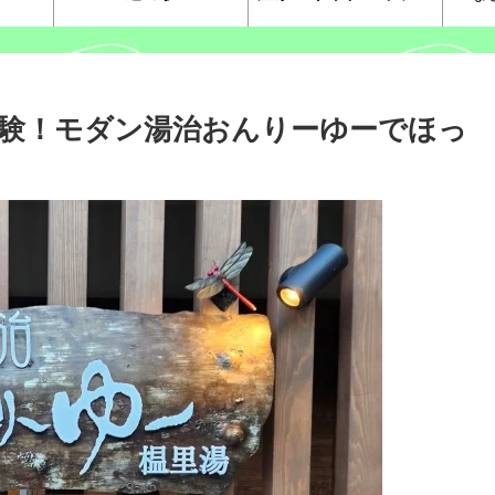
験！モダン湯治おんりーゆーでほっ