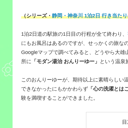
（シリーズ・
静岡・神奈川 1泊2日 行き当た
1泊2日道の駅旅の1日目の行程が全て終わり、
にもお風呂はあるのですが、せっかくの旅な
Googleマップで調べてみると、どうやら大
所に
「モダン湯治 おんりーゆー」
という温泉
このおんりーゆーが、期待以上に素晴らしい
できなかったにもかかわらず
「心の洗濯とは
験を満喫することができました。
目