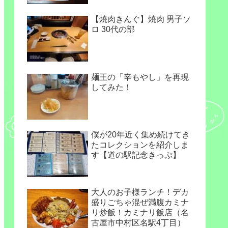
【焼肉きんぐ】焼肉 男子ソ
ロ 30代の部
麺王の「辛もやし」を再現
してみた！
僕が20年近く集め続けてき
たコレクションを紹介しま
す【道の駅記念きっぷ】
大人のお子様ランチ！デカ
盛りごちゃ混ぜ満腹カミナ
リ炒飯！カミナリ飯店（名
古屋市中村区名駅4丁目）