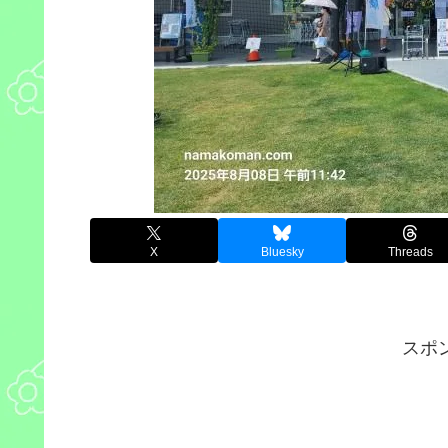
X
Bluesky
Threads
スポ