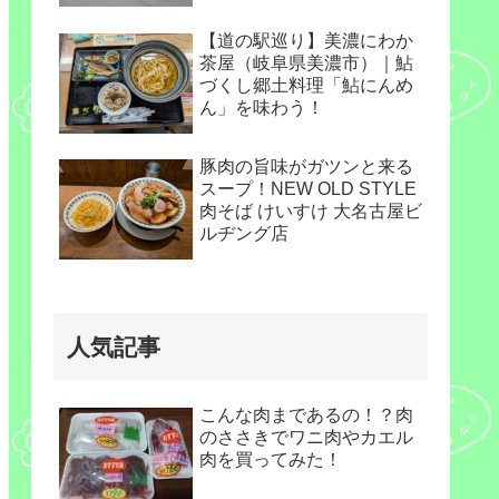
【道の駅巡り】美濃にわか
茶屋（岐阜県美濃市）｜鮎
づくし郷土料理「鮎にんめ
ん」を味わう！
豚肉の旨味がガツンと来る
スープ！NEW OLD STYLE
肉そば けいすけ 大名古屋ビ
ルヂング店
人気記事
こんな肉まであるの！？肉
のささきでワニ肉やカエル
肉を買ってみた！