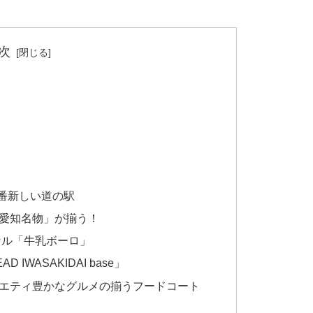
次
一番新しい道の駅
愛知名物」が揃う！
ナル「牛乳ボーロ」
IWASAKIDAI base」
エティ豊かなグルメの揃うフードコート