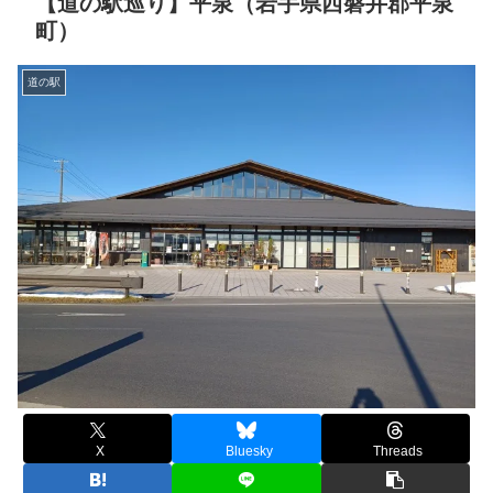
【道の駅巡り】平泉（岩手県西磐井郡平泉
町）
道の駅
X
Bluesky
Threads