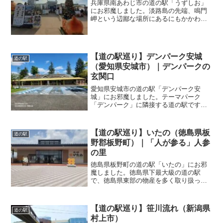
兵庫県南あわじ市の道の駅「うずしお」
にお邪魔しました。淡路島の先端、鳴門
岬という辺鄙な場所にあるにもかかわら
ず、美しい景観や、思わずSNSに投稿し
たくなるような映える仕掛けで非常に人
気の道の駅です。名物の「あわじ島バー
ガー」は玉ねぎが主役です！
【道の駅巡り】デンパーク安城
道の駅
（愛知県安城市）｜デンパークの
玄関口
愛知県安城市の道の駅「デンパーク安
城」にお邪魔しました。テーマパーク
「デンパーク」に隣接する道の駅です。
農業の街である安城市の農産物や、西三
河エリアのお土産を幅広く扱っていま
す。デンパーク製の地ビールやドイツソ
【道の駅巡り】いたの（徳島県板
道の駅
ーセージは絶品です！
野郡板野町）｜「人が参る」人参
の里
徳島県板野町の道の駅「いたの」にお邪
魔しました。徳島県下最大級の道の駅
で、徳島県東部の物産を多く取り扱って
います。グルメも充実しているほか、ド
ッグランや足湯もあり、ドライブ中の休
憩に最適です。災害時の拠点としての機
【道の駅巡り】笹川流れ（新潟県
道の駅
能も備えています。
村上市）