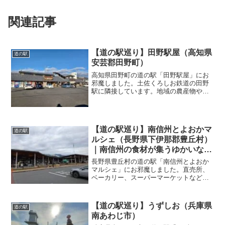
関連記事
【道の駅巡り】田野駅屋（高知県
道の駅
安芸郡田野町）
高知県田野町の道の駅「田野駅屋」にお
邪魔しました。土佐くろしお鉄道の田野
駅に隣接しています。地域の農産物や水
産加工品を幅広く取り揃えています。エ
ノキタケを乾燥させ、ゆずポン酢味に仕
上げた「チョイつま」は罪悪感無しで食
べられるのでおすすめです！
【道の駅巡り】南信州とよおかマ
道の駅
ルシェ（長野県下伊那郡豊丘村）
｜南信州の食材が集うゆかいなマ
ルシェ
長野県豊丘村の道の駅「南信州とよおか
マルシェ」にお邪魔しました。直売所、
ベーカリー、スーパーマーケットなどが
入居し、様々な食材の揃う南信州の「マ
ルシェ（市場）」のような道の駅です。
ジェラートと、長野県産蚕を使ったポッ
【道の駅巡り】うずしお（兵庫県
道の駅
プコーンを購入しました！
南あわじ市）