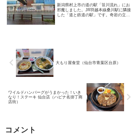
新潟県村上市の道の駅「笹川流れ」にお
邪魔しました。JR羽越本線桑川駅に隣接
した「道と鉄道の駅」です。奇岩の立ち
並ぶ名勝「笹川流れ」のただ中にあり、
道中の車窓含めて楽しい道の駅です。夕
方には日本海に沈む綺麗な夕日を楽しむ
ことができます！
大もり屋食堂（仙台市青葉区台原）
ワイルドハンバーグがうまかった！いき
なり！ステーキ 仙台店（ハピナ名掛丁商
店街）
コメント