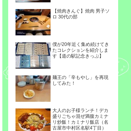
【焼肉きんぐ】焼肉 男子ソ
ロ 30代の部
僕が20年近く集め続けてき
たコレクションを紹介しま
す【道の駅記念きっぷ】
麺王の「辛もやし」を再現
してみた！
大人のお子様ランチ！デカ
盛りごちゃ混ぜ満腹カミナ
リ炒飯！カミナリ飯店（名
古屋市中村区名駅4丁目）