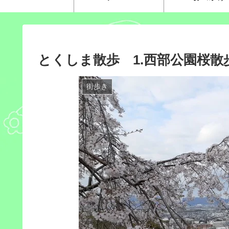
とくしま散歩 1.西部公園桜散
街歩き