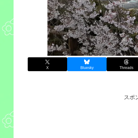
X
Bluesky
Threads
スポ