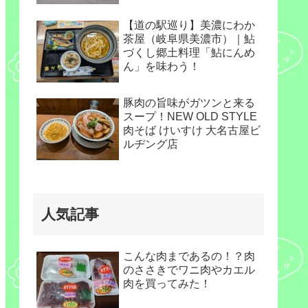
【道の駅巡り】美濃にわか
茶屋（岐阜県美濃市）｜鮎
づくし郷土料理「鮎にんめ
ん」を味わう！
豚肉の旨味がガツンと来る
スープ！NEW OLD STYLE
肉そば けいすけ 大名古屋ビ
ルヂング店
人気記事
こんな肉まであるの！？肉
のささきでワニ肉やカエル
肉を買ってみた！