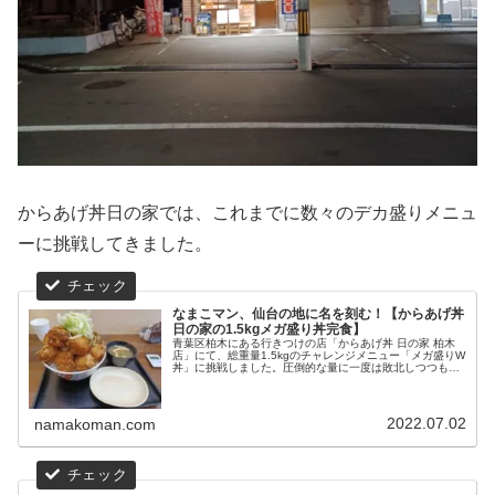
からあげ丼日の家では、これまでに数々のデカ盛りメニュ
ーに挑戦してきました。
なまこマン、仙台の地に名を刻む！【からあげ丼
日の家の1.5kgメガ盛り丼完食】
青葉区柏木にある行きつけの店「からあげ丼 日の家 柏木
店」にて、総重量1.5kgのチャレンジメニュー「メガ盛りW
丼」に挑戦しました。圧倒的な量に一度は敗北しつつも、
2回目の挑戦でねじ伏せることに成功し、店に「なまこマ
ン」の名前を刻みました！
2022.07.02
namakoman.com