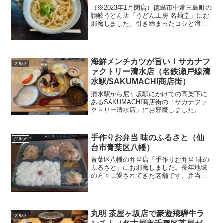
（※2023年1月閉店）徳島市中常三島町の
讃岐うどん店「うどん工房 名麺堂」にお
邪魔しました。引き締まったコシと滑ら
かなのど越しの楽しい、本格的なさぬき
うどんを味わえる人気店です。出汁も旨
いです！
海鮮メンチカツが旨い！サカナフ
グルメ
ァクトリー清水店（名鉄瀬戸線清
水駅/SAKUMACHI商店街）
清水駅から尼ヶ坂駅にかけての高架下に
あるSAKUMACHI商店街の「サカナファ
クトリー清水店」にお邪魔しました。カ
フェのような佇まいの海鮮料理店です。
「海鮮メンチカツ」は、魚の美味しさと
メンチカツらしいジューシーさを兼ね備
手作りお弁当 味のふるさと（仙
グルメ
えた絶品です！
台市青葉区八幡）
青葉区八幡の弁当店「手作りお弁当 味の
ふるさと」にお邪魔しました。長年地域
の方々に愛されてきた老舗です。弁当の
品揃えは豊富で、特に数量限定・日替わ
りの幕の内弁当にはご飯の進む主力級お
かずが多数入っています！
丸明 茶屋ヶ坂店で豪遊飛騨牛ラ
グルメ