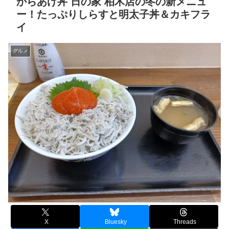
からあげ丼 日の家 柏木店の冬の新メニュ
ー！たっぷりしらすと明太子丼＆カキフラ
イ
グルメ
X
Bluesky
Threads