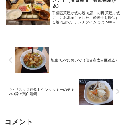
ンチ！（名古屋市千種区茶屋が
坂）
千種区茶屋が坂の焼肉店「丸明 茶屋ヶ坂
店」にお邪魔しました。飛騨牛を提供す
る焼肉店で、ランチタイムには1500～
2300円の焼肉ランチやハンバーグランチ
を楽しめます。柔らかく、旨味たっぷり
の飛騨牛焼肉や、テールスープを満喫し
てきました！
龍宝 たべにおいで（仙台市太白区茂庭）
【クリスマス自炊】ケンタッキーのチキ
ンの骨で鶏白湯鍋！
コメント