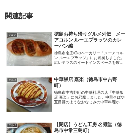
関連記事
徳島お持ち帰りグルメ列伝 メー
グルメ
アコルン ルーエプラッツのカレ
ーパン編
徳島市南庄町のベーカリー「メーアコル
ン ルーエプラッツ」にお邪魔しました。
広いテラスのイートインスペースを確保
した、お洒落な雰囲気のベーカリーで
す。肉がゴロゴロと入った「カレーパ
ン」と、和洋折衷の「ごぼうフランス」
中華飯店 嘉楽（徳島市中吉野
グルメ
を頂きました！
町）
徳島市中吉野町の中華料理の店「中華飯
店 嘉楽」にお邪魔しました。中華そばや
五目麺のようなおなじみの中華料理か
ら、オムチャーハンのような変わり種ま
で、豊富なメニューが揃っている、地域
に愛される店です！
【閉店】うどん工房 名麺堂（徳
グルメ
島市中常三島町）