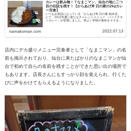
カレーは飲み物！？なまこマン、仙台の地に二つ
目の伝説を残す！【からあげ丼 日の家の2kgカレ
ー完食】
いつもお世話になっている「からあげ丼 日の家 柏木店」
にて、2022年夏に新たなチャレンジメニュー「ハードチキ
ンカレー」が登場しました。程よい辛味が食欲をそそる、
まさに「カレーは飲み物」と言える一杯ですが、なまこマ
ンは果たして完食できたのでしょうか！？
2022.07.13
namakoman.com
店内にデカ盛りメニュー完食者として「なまこマン」の名
前も掲示されており、仙台に来たばかりのなまこマンが仙
台で初めて自らの名前を残すことができた思い出の場所で
もあります。店長さんにもすっかり顔を覚えられ、行くた
びに声をかけてもらえるようになりました。