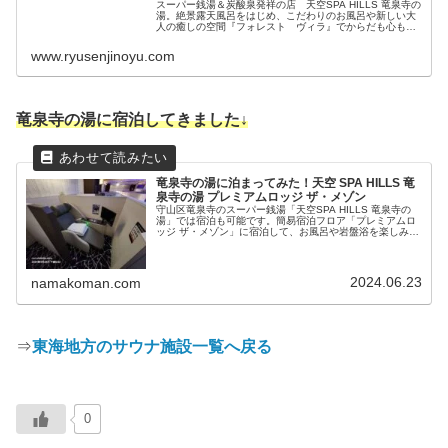
スーパー銭湯＆炭酸泉発祥の店 天空SPA HILLS 竜泉寺の
湯。絶景露天風呂をはじめ、こだわりのお風呂や新しい大
人の癒しの空間『フォレスト ヴィラ』でからだも心も癒
される。待望のスパがついに誕生しました。
www.ryusenjinoyu.com
竜泉寺の湯に宿泊してきました↓
竜泉寺の湯に泊まってみた！天空 SPA HILLS 竜
泉寺の湯 プレミアムロッジ ザ・メゾン
守山区竜泉寺のスーパー銭湯「天空SPA HILLS 竜泉寺の
湯」では宿泊も可能です。簡易宿泊フロア「プレミアムロ
ッジ ザ・メゾン」に宿泊して、お風呂や岩盤浴を楽しみな
がら一夜を過ごしてみました！
2024.06.23
namakoman.com
⇒
東海地方のサウナ施設一覧へ戻る
0