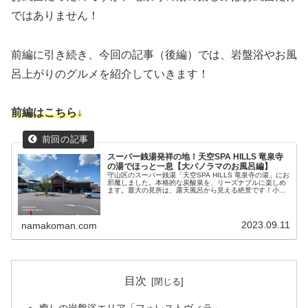
ではありません！
前編に引き続き、今回の記事（後編）では、岩盤浴やお風
呂上がりのグルメを紹介していきます！
前編はこちら↓
スーパー銭湯発祥の地！天空SPA HILLS 竜泉寺
の湯でほっと一息【大パノラマのお風呂編】
守山区のスーパー銭湯「天空SPA HILLS 竜泉寺の湯」にお
邪魔しました。本格的な炭酸泉を、リーズナブルに楽しめ
ます。最大の見所は、露天風呂から見える絶景です！小高
い丘の上にあり、眼下に広がる郊外の風景を一望できま
す。
2023.09.11
namakoman.com
目次