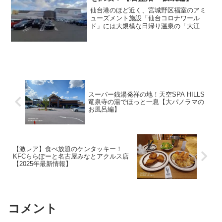
仙台港のほど近く、宮城野区福室のアミ
ューズメント施設「仙台コロナワール
ド」には大規模な日帰り温泉の「大江戸
温泉物語 仙台コロナの湯」があります。
今回の記事では仮眠に最適な休憩室と、
ゆったりと過ごせる岩盤浴ルームを紹介
します！
スーパー銭湯発祥の地！天空SPA HILLS
竜泉寺の湯でほっと一息【大パノラマの
お風呂編】
【激レア】食べ放題のケンタッキー！
KFCららぽーと名古屋みなとアクルス店
【2025年最新情報】
コメント