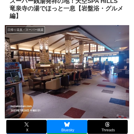
スーパー銭湯発祥の地！天空SPA HILLS
竜泉寺の湯でほっと一息【岩盤浴・グルメ
編】
日帰り温泉・スーパー銭湯
X
Bluesky
Threads