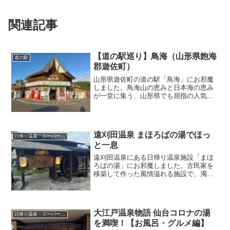
関連記事
【道の駅巡り】鳥海（山形県飽海
道の駅
郡遊佐町）
山形県遊佐町の道の駅「鳥海」にお邪魔
しました。鳥海山の恵みと日本海の恵み
が一堂に集う、山形県でも屈指の人気を
誇る道の駅です。物産館とたくさんの飲
食テナントの集う「森のエリア」と、日
帰り温泉「あぽん西浜」のある「海のエ
リア」から構成されています。
遠刈田温泉 まほろばの湯でほっ
日帰り温泉・スーパー銭湯
と一息
遠刈田温泉にある日帰り温泉施設「まほ
ろばの湯」にお邪魔しました。古民家を
移築して作った風情溢れる施設で、濁り
湯の天然温泉を楽しむことができます。
大きな岩をくり抜いて作った岩風呂は圧
巻です。湯上がりには焼肉や和食を楽し
むこともできます。
大江戸温泉物語 仙台コロナの湯
日帰り温泉・スーパー銭湯
を満喫！【お風呂・グルメ編】