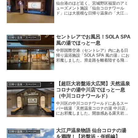
仙台港のほど近く、宮城野区福室のアミ
ューズメント施設「仙台コロナワール
ド」には大規模な日帰り温泉の「大江戸
温泉物語 仙台コロナの湯」があります。
今回の記事では広々としたお風呂・サウ
ナと、フードコート「コロナ茶屋」の料
理を紹介します！
セントレアでお風呂！SOLA SPA
日帰り温泉・スーパー銭湯
風の湯でほっと一息
中部国際空港（セントレア）内にある日
帰り温浴施設「SOLA SPA 風の湯」にお
邪魔しました。滑走路を離着陸する飛行
機や伊勢湾を眺めながら、お風呂と外気
浴を楽しむことができます！
【超巨大岩盤浴大広間】天然温泉
日帰り温泉・スーパー銭湯
コロナの湯中川店でほっと一息
（中川コロナワールド）
中川区の中川コロナワールドにあるスー
パー銭湯「天然温泉コロナの湯 中川店」
にお邪魔しました。開放感ある露天岩風
呂や、本格的なフィンランドサウナを楽
しめます。岩盤浴スペース「プレミアム
ラウンジ」は、とても広々としていてく
大江戸温泉物語 仙台コロナの湯
日帰り温泉・スーパー銭湯
つろげます！
を満喫！【岩盤浴・仮眠編】