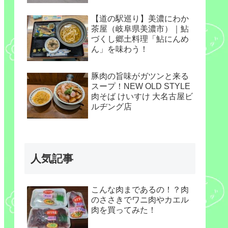
【道の駅巡り】美濃にわか
茶屋（岐阜県美濃市）｜鮎
づくし郷土料理「鮎にんめ
ん」を味わう！
豚肉の旨味がガツンと来る
スープ！NEW OLD STYLE
肉そば けいすけ 大名古屋ビ
ルヂング店
人気記事
こんな肉まであるの！？肉
のささきでワニ肉やカエル
肉を買ってみた！