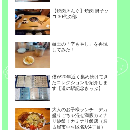
【焼肉きんぐ】焼肉 男子ソ
ロ 30代の部
麺王の「辛もやし」を再現
してみた！
僕が20年近く集め続けてき
たコレクションを紹介しま
す【道の駅記念きっぷ】
大人のお子様ランチ！デカ
盛りごちゃ混ぜ満腹カミナ
リ炒飯！カミナリ飯店（名
古屋市中村区名駅4丁目）