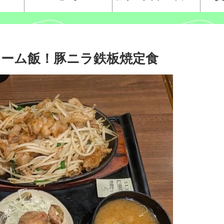
ューム飯！豚ニラ鉄板焼定食