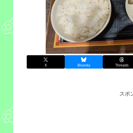
X
Bluesky
Threads
スポ