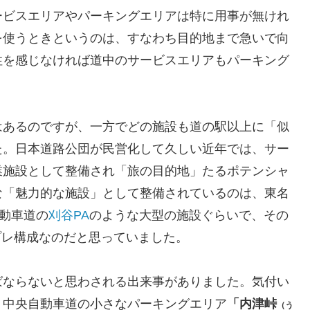
ービスエリアやパーキングエリアは特に用事が無けれ
を使うときというのは、すなわち目的地まで急いで向
性を感じなければ道中のサービスエリアもパーキング
はあるのですが、一方でどの施設も道の駅以上に「似
た。日本道路公団が民営化して久しい近年では、サー
業施設として整備され「旅の目的地」たるポテンシャ
な「魅力的な施設」として整備されているのは、東名
動車道の
刈谷PA
のような大型の施設ぐらいで、その
プレ構成なのだと思っていました。
ばならないと思わされる出来事がありました。気付い
、中央自動車道の小さなパーキングエリア
「内津峠
（う