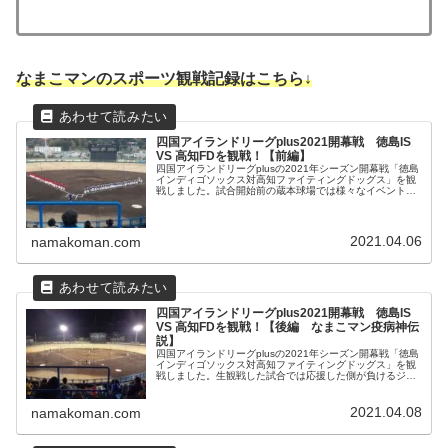
なまこマンのスポーツ観戦記録はこちら↓
四国アイランドリーグplus2021開幕戦 徳島IS
VS 高知FDを観戦！【前編】
四国アイランドリーグplusの2021年シーズン開幕戦「徳島
インディゴソックス対高知ファイティングドッグス」を観
戦しました。試合開始前の蔵本球場では様々なイベントが
開催されていました。広島や阪神にて活躍した金本知憲さ
んもゲストに来ていました！
2021.04.06
namakoman.com
四国アイランドリーグplus2021開幕戦 徳島IS
VS 高知FDを観戦！【後編 なまこマン疫病神伝
説】
四国アイランドリーグplusの2021年シーズン開幕戦「徳島
インディゴソックス対高知ファイティングドッグス」を観
戦しました。生観戦した試合では応援した側が負けるジン
クスを持つ疫病神なまこマンですが、果たして今回の試合
はいかに！？
2021.04.08
namakoman.com