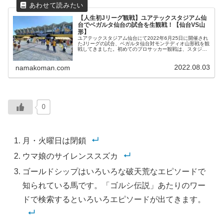
【人生初Jリーグ観戦】ユアテックスタジアム仙
台でベガルタ仙台の試合を生観戦！【仙台VS山
形】
ユアテックスタジアム仙台にて2022年6月25日に開催され
たJリーグの試合、ベガルタ仙台対モンテディオ山形戦を観
戦してきました。初めてのプロサッカー観戦は、スタジア
ムの外のお祭りぶりにも、試合のスピード感にも興奮しま
した！
2022.08.03
namakoman.com
0
月・火曜日は閉鎖
ウマ娘のサイレンススズカ
ゴールドシップはいろいろな破天荒なエピソードで
知られている馬です。「ゴルシ伝説」あたりのワー
ドで検索するといろいろエピソードが出てきます。