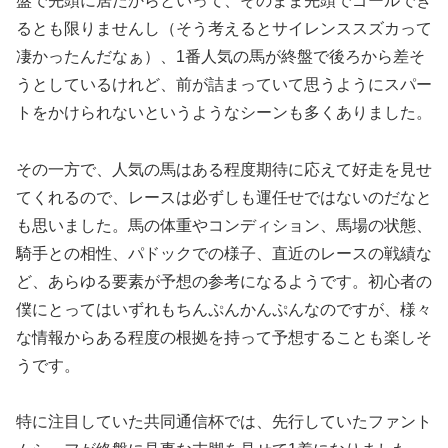
盤で先頭に居たからといって、そのまま先頭でゴールでき
るとも限りませんし（そう考えるとサイレンススズカって
凄かったんだなぁ）、1番人気の馬が終盤で後ろから差そ
うとしているけれど、前が詰まっていて思うようにスパー
トをかけられないというようなシーンも多くありました。
その一方で、人気の馬はある程度期待に応えて好走を見せ
てくれるので、レースは必ずしも運任せではないのだなと
も思いました。馬の体重やコンディション、馬場の状態、
騎手との相性、パドックでの様子、直近のレースの戦績な
ど、あらゆる要素が予想の参考になるようです。初心者の
僕にとってはいずれもちんぷんかんぷんなのですが、様々
な情報からある程度の根拠を持って予想することも楽しそ
うです。
特に注目していた共同通信杯では、先行していたファント