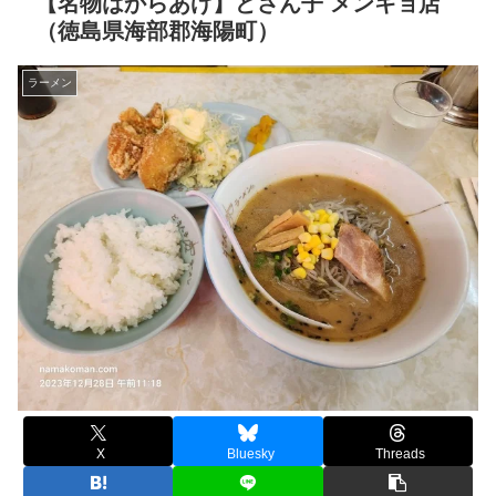
【名物はからあげ】どさん子 メンキョ店
（徳島県海部郡海陽町）
ラーメン
X
Bluesky
Threads