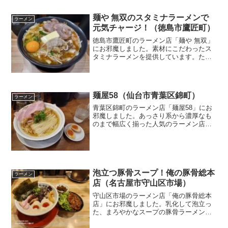
麺や 無双のスタミナラーメンで
ラーメン
元気チャージ！（徳島市鷹匠町）
徳島市鷹匠町のラーメン店「麺や 無双」
にお邪魔しました。素材にこだわったス
タミナラーメンを提供しています。たっ
ぷりの野菜やにんにく、有精卵、ホルモ
ン、お肉、ピリ辛豚骨スープが元気を分
けてくれます！
麺屋58（仙台市青葉区錦町）
ラーメン
青葉区錦町のラーメン店「麺屋58」にお
邪魔しました。あっさり系から濃厚なも
のまで幅広く揃った人気のラーメン店で
す。すっきりと澄んだ鶏ガラ醤油の「中
華そば」や、昆布水の旨味を纏ったコシ
の強い太麺を鶏スープで食べる「昆布水
つけ麺」を頂きました！
泡立つ豚骨スープ！俺の豚骨総本
ラーメン
店（名古屋市守山区市場）
守山区市場のラーメン店「俺の豚骨総本
店」にお邪魔しました。乳化して泡立っ
た、まろやかなスープの豚骨ラーメン
「泡豚骨」を楽しめます！泡豚骨と名古