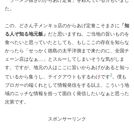
「ラーメン抜きのからあげ定食」を頼んでいる方もいまし
た。
この、どさん子メンキョ店のからあげ定食こそまさに
「知
る人ぞ知る地元飯」
だと思いますね。ご当地の旨いものを
食べたいと思っていたとしても、もしここの存在を知らな
かったら「せっかく徳島の太平洋側まで来たのに、全国チ
ェーン店はなぁ…」とスルーしてしまいそうな気がしま
す。ですが、地元の人はここに旨いからあげがあると知っ
2
ているから集うし、テイクアウトもするわけです
。僕も
ブロガーの端くれとして情報発信をする以上、こういう地
域のニッチな情報を拾って面白く発信したいなぁと思った
次第です。
スポンサーリンク