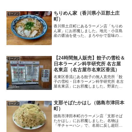
屋の台湾ミンチがコラボした「台湾泡豚
骨」や、甘辛く味付けた背脂を乗せた
「中毒飯」なども味わえます。
ちりめん家（香川県小豆郡土庄
ラーメン
町）
香川県土庄町にあるラーメン店「ちりめ
ん家」にお邪魔しました。地元・小豆島
産の醤油を使った、まろやかで旨味の詰
まったスープはとても美味しく、麺との
絡みも良好です。小豆島の隠れた名店で
す！
【24時間無人販売】餃子の雪松＆
ラーメン
日本ラーメン科学研究所 名古屋
名東店（名古屋市名東区香流）
名東区香流にある餃子の無人直売所「餃
子の雪松・日本ラーメン科学研究所 名古
屋名東店」にお邪魔しました。野菜たっ
ぷりのジューシーな冷凍餃子や、細麺に
濃厚スープの本格的な冷凍ラーメンを、
365日24時間いつでも購入可能です！
支那そばたかはし（徳島市津田本
ラーメン
町）
徳島市津田本町のラーメン店「支那そば
たかはし」にお邪魔しました。名物は
「半チャーハン」で、名前に反し超巨大
なのが特徴です！人気番組「オモウマい