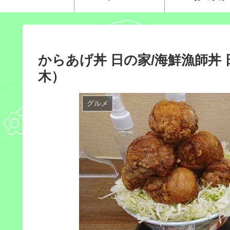
からあげ丼 日の家/海鮮漁師丼
木）
グルメ