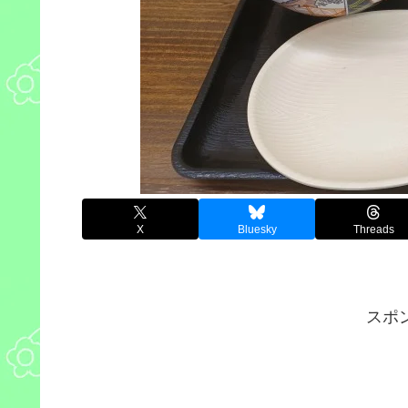
X
Bluesky
Threads
スポ