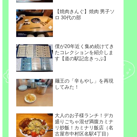
【焼肉きんぐ】焼肉 男子ソ
ロ 30代の部
僕が20年近く集め続けてき
たコレクションを紹介しま
す【道の駅記念きっぷ】
麺王の「辛もやし」を再現
してみた！
大人のお子様ランチ！デカ
盛りごちゃ混ぜ満腹カミナ
リ炒飯！カミナリ飯店（名
古屋市中村区名駅4丁目）