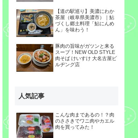
【道の駅巡り】美濃にわか
茶屋（岐阜県美濃市）｜鮎
づくし郷土料理「鮎にんめ
ん」を味わう！
豚肉の旨味がガツンと来る
スープ！NEW OLD STYLE
肉そば けいすけ 大名古屋ビ
ルヂング店
人気記事
こんな肉まであるの！？肉
のささきでワニ肉やカエル
肉を買ってみた！