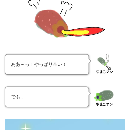
ああ～っ！やっぱり辛い！！
でも…