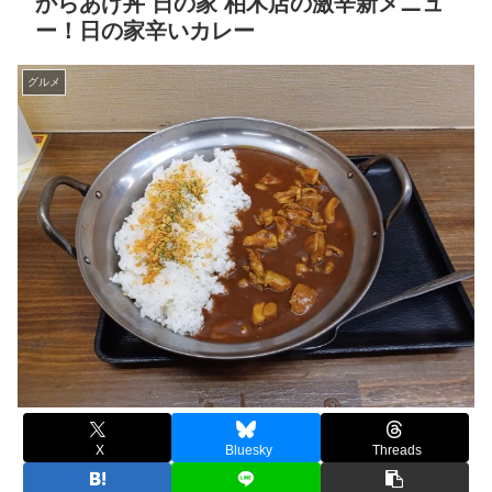
からあげ丼 日の家 柏木店の激辛新メニュ
ー！日の家辛いカレー
グルメ
X
Bluesky
Threads