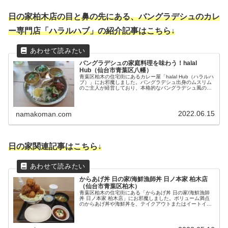
日の家柏木店の目と鼻の先にある、バングラデシュのカレ
ー専門店「ハラルハブ」の紹介記事はこちら↓
バングラデシュの家庭料理を味わう！halal
Hub（仙台市青葉区八幡）
青葉区柏木の住宅街にあるカレー屋「halal Hub（ハラルハ
ブ）」にお邪魔しました。バングラデシュ出身のムスリム
のご主人が経営しており、本格的なバングラデシュ風のス
パイスカレーや、バングラデシュ家庭料理を楽しむことが
できます！
2022.06.15
namakoman.com
日の家関連記事はこちら↓
からあげ丼 日の家/海鮮漁師丼 日ノ本家 柏木店
（仙台市青葉区柏木）
青葉区柏木の住宅街にある「からあげ丼 日の家/海鮮漁師
丼 日ノ本家 柏木店」にお邪魔しました。ボリューム満点
のからあげ丼や海鮮丼を、テイクアウトまたはイートイン
で楽しむことができます。宮城名物のはらこ飯と、1kgの
特盛丼を頂きました！