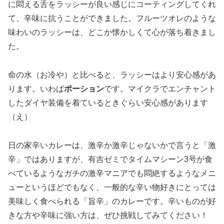
に悶える舌をラッシーが良い感じにコーティングしてくれ
て、辛味に抗うことができました。フルーツオレのような
味わいのラッシーは、どこか懐かしくて心が落ち着きまし
た。
命の水（お冷や）と比べると、ラッシーはより安心感があ
ります。いわば
ポーション
です。マイクラでエンチャント
したダイヤ装備を着ているときぐらい安心感があります
（え）
日の家辛いカレーは、激辛か激辛じゃないかで言うと「激
辛」ではありますが、有吉ゼミでタイムマシーン3号が食
べているようなガチの激辛マニアでも悶絶するようなメニ
ューというほどでもなく、一般的な辛い物好きにとっては
美味しく食べられる「旨辛」のカレーです。辛いものが好
きな方や辛味に強い方は、ぜひ挑戦してみてください！