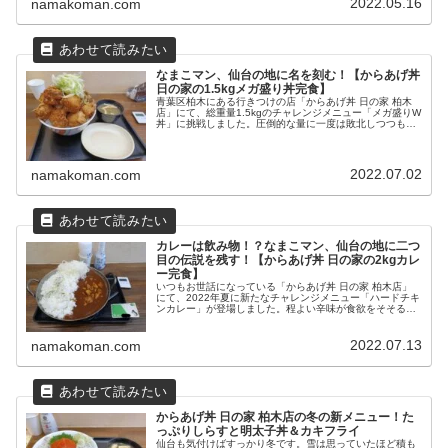
2022.05.16
namakoman.com
なまこマン、仙台の地に名を刻む！【からあげ丼
日の家の1.5kgメガ盛り丼完食】
青葉区柏木にある行きつけの店「からあげ丼 日の家 柏木
店」にて、総重量1.5kgのチャレンジメニュー「メガ盛りW
丼」に挑戦しました。圧倒的な量に一度は敗北しつつも、
2回目の挑戦でねじ伏せることに成功し、店に「なまこマ
ン」の名前を刻みました！
2022.07.02
namakoman.com
カレーは飲み物！？なまこマン、仙台の地に二つ
目の伝説を残す！【からあげ丼 日の家の2kgカレ
ー完食】
いつもお世話になっている「からあげ丼 日の家 柏木店」
にて、2022年夏に新たなチャレンジメニュー「ハードチキ
ンカレー」が登場しました。程よい辛味が食欲をそそる、
まさに「カレーは飲み物」と言える一杯ですが、なまこマ
ンは果たして完食できたのでしょうか！？
2022.07.13
namakoman.com
からあげ丼 日の家 柏木店の冬の新メニュー！た
っぷりしらすと明太子丼＆カキフライ
仙台も気付けばすっかり冬です。雪は思っていたほど積も