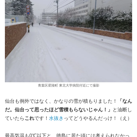
青葉区星陵町 東北大学病院付近にて撮影
仙台も例外ではなく、かなりの雪が積もりました！
「なん
だ。仙台って思ったほど雪積もらないじゃん！」
と油断し
ていたら
これ
です！
水抜き
ってどうやるんだっけ！（え）
最高気温も0℃以下と、徳島に居た頃には考えられなかっ