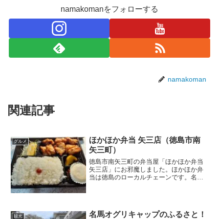
namakomanをフォローする
namakoman
関連記事
ほかほか弁当 矢三店（徳島市南
グルメ
矢三町）
徳島市南矢三町の弁当屋「ほかほか弁当
矢三店」にお邪魔しました。ほかほか弁
当は徳島のローカルチェーンです。名物
はから揚げや鶏肉料理で、歯ごたえのあ
る胸肉から揚げが美味しいです。特に
「ジャンボからあげ弁当」は分厚くて巨
大です！
名馬オグリキャップのふるさと！
観光