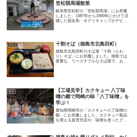
笠松競馬場散策
岐阜県笠松町の「笠松競馬場」にお邪魔
しました。1987年から1990年にかけて活
躍した競走馬・オグリキャップがデビュ
ーした場所で、近年はウマ娘関連でも注
目されています。風情ある場内を散策し
ながら、どて煮や串カツなどの競馬場メ
シを頂きました！
十割そば（徳島市北島田町）
グルメ
徳島市北島田町のそば屋「十割（とわ
り）そば」にお邪魔しました。徳島では
貴重な、リーズナブルなそば屋で、お得
なランチメニューやセットメニュー等が
豊富に揃っています。麺ののど越しを楽
しめる「もりそば」や「生そば」を頂き
ました！
【工場見学】カクキュー 八丁味
観光
噌の郷で岡崎の味「八丁味噌」を
学ぶ！
愛知県岡崎市の「カクキュー八丁味噌の
郷」にお邪魔しました。カクキュー製品
を買える直営売店や、味噌を使ったグル
メを楽しめるフードコートがあります
が、一番の目玉は工場見学です。味噌作
りの現場や味噌蔵を見ながら、八丁味噌