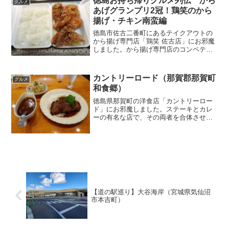
徳島お持ち帰りグルメ列伝 から
グルメ
の歴史を学べます。
あげグランプリ2冠！鶏笑のから
揚げ・チキン南蛮編
徳島市佐古二番町にあるテイクアウトの
から揚げ専門店「鶏笑 佐古店」にお邪魔
しました。から揚げ専門店のコンペティ
ション「からあげグランプリ」にて複数
の最高金賞受賞歴のある店で、クオリテ
ィの高いから揚げやチキン南蛮を楽しめ
カントリーロード（那賀郡那賀町
グルメ
ます！
和食郷）
徳島県那賀町の洋食店「カントリーロー
ド」にお邪魔しました。ステーキとカレ
ーの有名な店で、その両者を合体させた
「ステーキカレー」が名物です。豊かな
風味にしっかりとした辛味の美味しいカ
レーと、赤身肉の旨味や歯ごたえが抜群
のステーキは相性ピッタリです！
【道の駅巡り】大谷海岸（宮城県気仙沼
市本吉町）