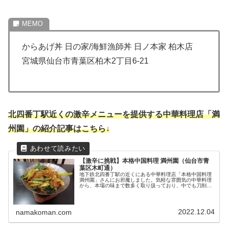
からあげ丼 日の家/海鮮漁師丼 日ノ本家 柏木店
宮城県仙台市青葉区柏木2丁目6-21
北四番丁駅近くの激辛メニューを提供する中華料理店「満
州園」
の紹介記事
はこちら↓
【激辛に挑戦】本格中国料理 満州園（仙台市青
葉区木町通）
地下鉄北四番丁駅の近くにある中華料理店「本格中国料理
満州園」さんにお邪魔しました。気軽な雰囲気の中華料理
から、本場の味まで数多く取り扱っており、中でも刀削麺
が名物です。乾鍋等の激辛中華料理も豊富に揃っていま
す！
2022.12.04
namakoman.com